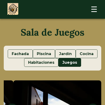
☰
Sala de Juegos
Fachada
Piscina
Jardín
Cocina
Habitaciones
Juegos